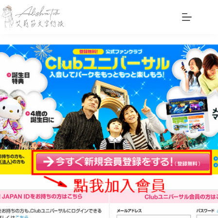
跳
至
主
要
內
容