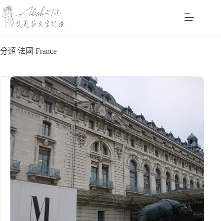
跳
至
主
要
分類
法國 France
內
容