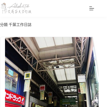
跳
至
主
要
分類
千葉工作日誌
內
容