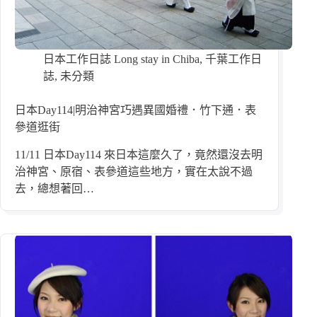
日本工作日誌 Long stay in Chiba
,
千葉工作日
誌
,
未分類
日本Day114|明治神宮巧遇異國婚禮．竹下通．表
參道逛街
11/11 日本Day114 來日本這麼久了，竟然還沒去明
治神宮、原宿、表參道這些地方，實在太說不過
去，總想著回…