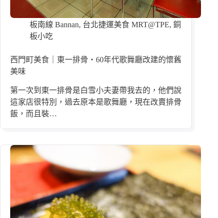
板南線 Bannan
,
台北捷運美食 MRT@TPE
,
銅
板小吃
西門町美食｜東一排骨・60年代歌舞廳改建的懷舊
美味
第一次到東一排骨是白雪小夫妻帶我去的，他們說
這家店很特別，過去原本是歌舞廳，現在改賣排骨
飯，而且裝…