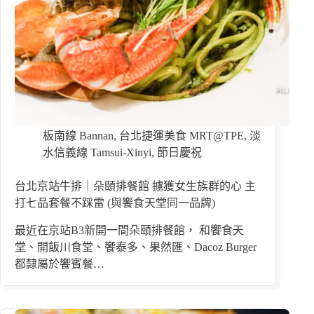
板南線 Bannan
,
台北捷運美食 MRT@TPE
,
淡
水信義線 Tamsui-Xinyi
,
節日慶祝
台北京站牛排｜朵頤排餐館 擄獲女生族群的心 主
打七品套餐不踩雷 (與饗食天堂同一品牌)
最近在京站B3新開一間朵頤排餐館， 和饗食天
堂、開飯川食堂、饗泰多、果然匯、Dacoz Burger
都隸屬於饗賓餐…