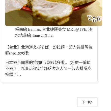
板南線 Bannan
,
台北捷運美食 MRT@TPE
,
淡
水信義線 Tamsui-Xinyi
【台北】北海道えびそば一幻拉麵．超人氣排隊拉
麵(neo19大樓)
日本來台開業的拉麵店越來越多啦….(怎麼一蘭還
不來？！?)那天和幾位部落客友人又一起去排隊吃
拉麵了…
下一頁