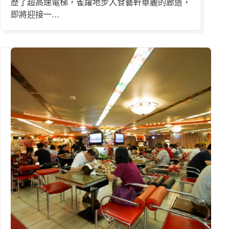
歷了超高速電梯，雀躍地步入食藝軒華麗的廊道，
即將迎接一…