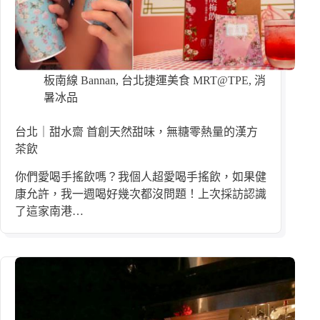
板南線 Bannan
,
台北捷運美食 MRT@TPE
,
消
暑冰品
台北｜甜水齋 首創天然甜味，無糖零熱量的漢方
茶飲
你們愛喝手搖飲嗎？我個人超愛喝手搖飲，如果健
康允許，我一週喝好幾次都沒問題！上次採訪認識
了這家南港…