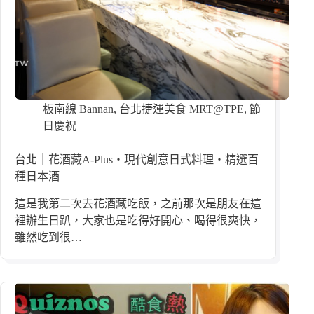
板南線 Bannan
,
台北捷運美食 MRT@TPE
,
節
日慶祝
台北｜花酒藏A-Plus・現代創意日式料理・精選百
種日本酒
這是我第二次去花酒藏吃飯，之前那次是朋友在這
裡辦生日趴，大家也是吃得好開心、喝得很爽快，
雖然吃到很…