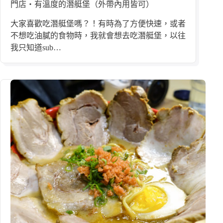
門店・有溫度的潛艇堡（外帶內用皆可）
大家喜歡吃潛艇堡嗎？！有時為了方便快速，或者
不想吃油膩的食物時，我就會想去吃潛艇堡，以往
我只知道sub…