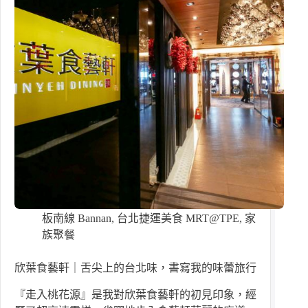
板南線 Bannan
,
台北捷運美食 MRT@TPE
,
家
族聚餐
欣葉食藝軒｜舌尖上的台北味，書寫我的味蕾旅行
『走入桃花源』是我對欣葉食藝軒的初見印象，經