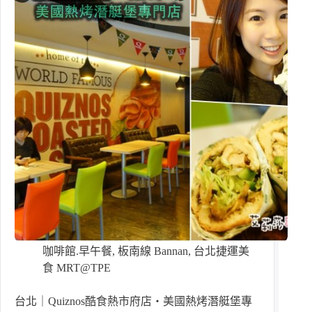
咖啡館.早午餐
,
板南線 Bannan
,
台北捷運美
食 MRT@TPE
台北｜Quiznos酷食熱市府店・美國熱烤潛艇堡專