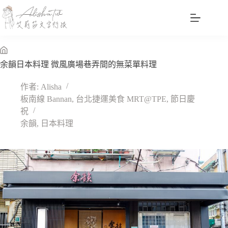
跳
至
主
要
內
無
余韻日本料理 微風廣場巷弄間的無菜單料理
容
標
題
作者:
Alisha
板南線 Bannan
,
台北捷運美食 MRT@TPE
,
節日慶
祝
余韻
,
日本料理