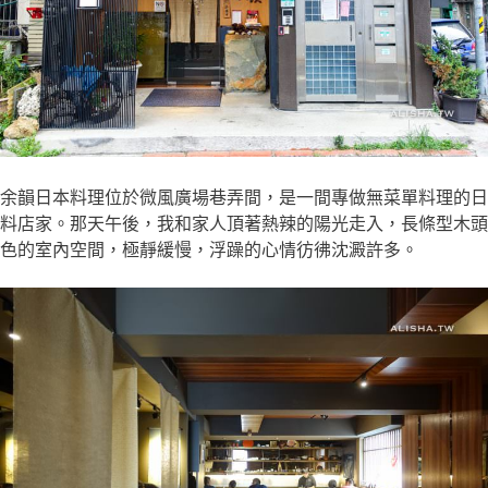
余韻日本料理位於微風廣場巷弄間，是一間專做無菜單料理的日
料店家。那天午後，我和家人頂著熱辣的陽光走入，長條型木頭
色的室內空間，極靜緩慢，浮躁的心情彷彿沈澱許多。