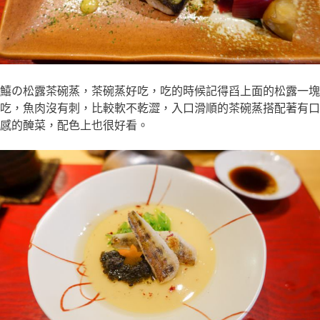
鱚の松露茶碗蒸，茶碗蒸好吃，吃的時候記得舀上面的松露一塊
吃，魚肉沒有刺，比較軟不乾澀，入口滑順的茶碗蒸搭配著有口
感的醃菜，配色上也很好看。