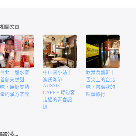
相關文章
台北｜甜水齋
中山國小站｜
欣葉食藝軒｜
首創天然甜
澳氏咖啡
舌尖上的台北
AUSSIE
味，無糖零熱
味，書寫我的
CAFE。背包客
量的漢方茶飲
味蕾旅行
走過的青春記
憶
關於我...