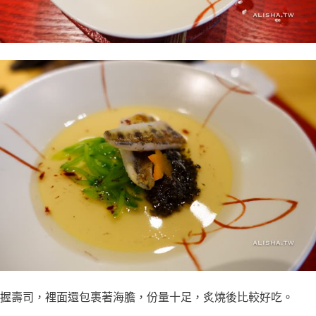
握壽司，裡面還包裹著海膽，份量十足，炙燒後比較好吃。