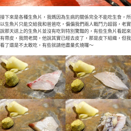
接下來是各種生魚片，我媽因為生病的關係完全不能吃生食，所
以生魚片只能交給我和爸爸吃，偏偏我們兩人戰鬥力超弱，老實
說那天送上的生魚片並沒有吃到特別驚豔的，有些生魚片看起來
有帶皮，我問老闆，他說其實已經去皮了，那是皮下組織，但我
看了還是不太敢吃，有些就請他盡量炙燒囉～