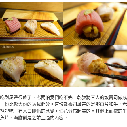
吃到尾聲很飽了，老闆怕我們吃不完，乾脆將三人的散壽司做成
一份比較大份的讓我們分。這份散壽司厲害的是那兩片和牛，老
爸說吃了有入口即化的感覺，油花分布超美的。其他上面擺的生
魚片、海膽則是之前上過的內容。