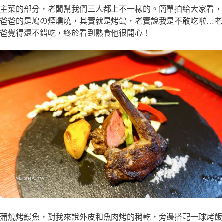
主菜的部分，老闆幫我們三人都上不一樣的。簡單拍給大家看，
爸爸的是鳩の煙燻燒，其實就是烤鴿，老實說我是不敢吃啦…老
爸覺得還不錯吃，終於看到熟食他很開心！
蒲燒烤鰻魚，對我來說外皮和魚肉烤的稍乾，旁邊搭配一球烤飯