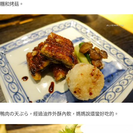
糰和烤菇。
鴨肉の天ぷら，經過油炸外酥內軟，媽媽說還蠻好吃的。