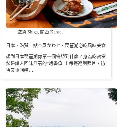
滋賀 Shiga
,
關西 Kansai
日本．滋賀｜鮎茶屋かわせ・琵琶湖必吃風味美食
想到日本琵琶湖你第一個會想到什麼？身為吃貨當
然是讓人回味無窮的“烤香魚”！每每翻到照片，彷
彿又重回嚐…