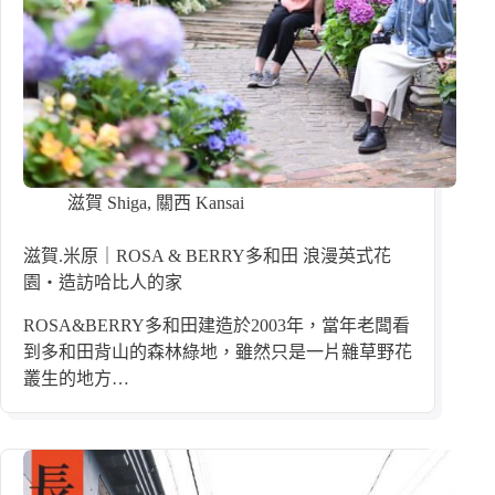
滋賀 Shiga
,
關西 Kansai
滋賀.米原｜ROSA & BERRY多和田 浪漫英式花
園・造訪哈比人的家
ROSA&BERRY多和田建造於2003年，當年老闆看
到多和田背山的森林綠地，雖然只是一片雜草野花
叢生的地方…