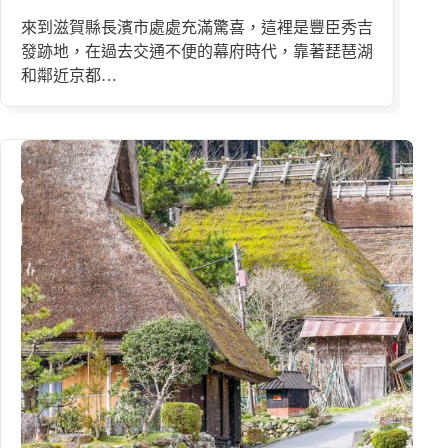
來到滋賀縣長濱市處處充滿驚喜，這裡是豐臣秀吉
發跡地，在過去交通不便的幕府時代，靠著琵琶湖
和鄰近京都…