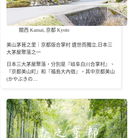
關西 Kansai
,
京都 Kyoto
美山茅葺之里｜京都版合掌村 遺世而獨立,日本三
大茅屋聚落之一
日本三大茅屋聚落，分別是『岐阜白川合掌村』、
『京都美山町』和『福島大內宿』，其中京都美山
(かやぶきの…