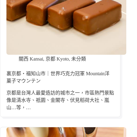
關西 Kansai
,
京都 Kyoto
,
未分類
裏京都・福知山市｜世界巧克力冠軍 Mountain洋
菓子マウンテン
京都是台灣人最愛造訪的城市之一，市區熱門景點
像是清水寺、祇園、金閣寺、伏見稻荷大社、嵐
山…等，…