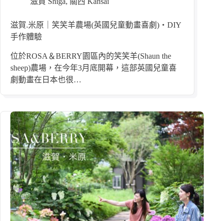
滋賀 Shiga
,
關西 Kansai
滋賀.米原｜笑笑羊農場(英國兒童動畫喜劇)・DIY
手作體驗
位於ROSA＆BERRY園區內的笑笑羊(Shaun the
sheep)農場，在今年3月底開幕，這部英國兒童喜
劇動畫在日本也很…