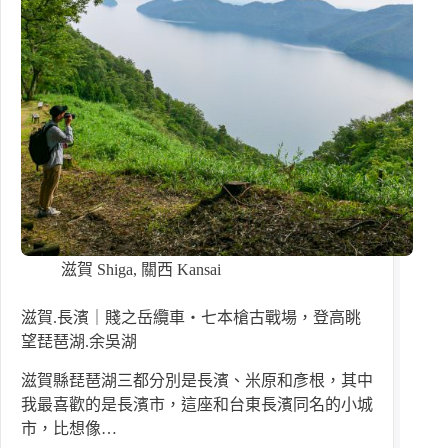
滋賀 Shiga
,
關西 Kansai
滋賀.長濱｜賤之岳纜車・七本槍古戰場，登高眺
望琵琶湖.余吳湖
滋賀縣琵琶湖三都分別是長濱、米原和彥根，其中
我最喜歡的是長濱市，這座和台東長濱同名的小城
市，比想像…