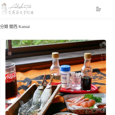
跳
至
主
要
分類
關西 Kansai
內
容