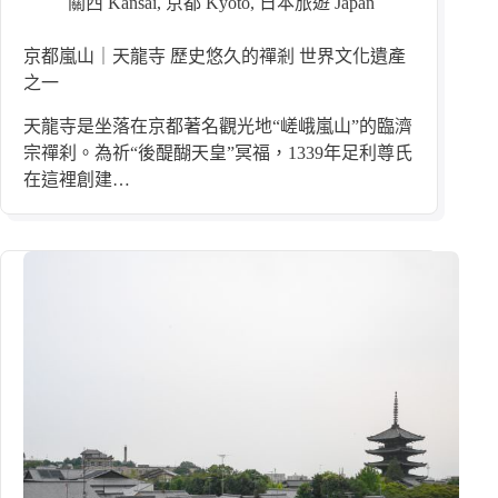
關西 Kansai
,
京都 Kyoto
,
日本旅遊 Japan
京都嵐山｜天龍寺 歷史悠久的禪剎 世界文化遺產
之一
天龍寺是坐落在京都著名觀光地“嵯峨嵐山”的臨濟
宗禪刹。為祈“後醍醐天皇”冥福，1339年足利尊氏
在這裡創建…