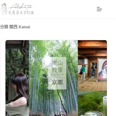
跳
至
主
要
分類
關西 Kansai
內
容