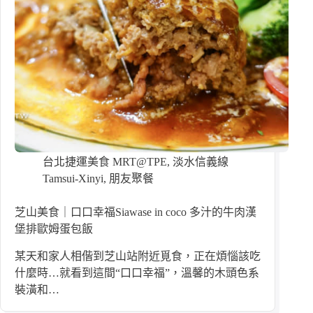
台北捷運美食 MRT@TPE
,
淡水信義線
Tamsui-Xinyi
,
朋友聚餐
芝山美食｜口口幸福Siawase in coco 多汁的牛肉漢
堡排歐姆蛋包飯
某天和家人相偕到芝山站附近覓食，正在煩惱該吃
什麼時…就看到這間“口口幸福”，溫馨的木頭色系
裝潢和…