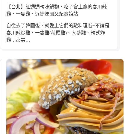
【台北】紅通通韓味鍋物．吃了會上癮的春川辣
雞．一隻雞．近捷運國父紀念館站
自從去了韓國後，就愛上它們的雞料理啦~不論是
春川辣炒雞、一隻雞(蒜頭雞)、人參雞、韓式炸
雞…都美…