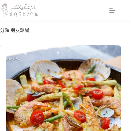
跳
至
主
要
分類
朋友聚餐
內
容