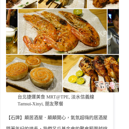
台北捷運美食 MRT@TPE
,
淡水信義線
Tamsui-Xinyi
,
朋友聚餐
【石牌】顛居酒屋．顛顛開心，氣氛超嗨的居酒屋
隨著年紀的增長，我們呆瓜基金會的聚會範圍越縮