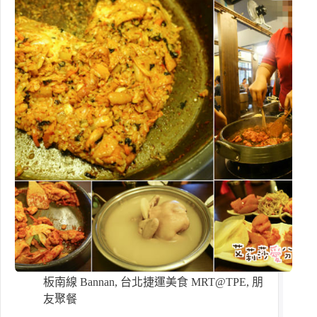
板南線 Bannan
,
台北捷運美食 MRT@TPE
,
朋
友聚餐