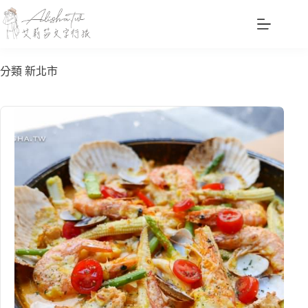
跳
至
主
要
分類
新北市
內
容