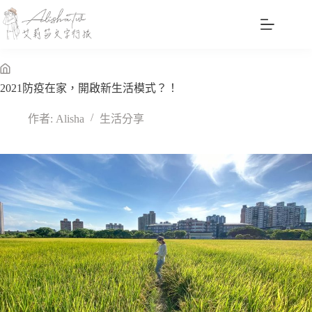
跳
至
主
要
內
無
2021防疫在家，開啟新生活模式？！
容
標
題
作者:
Alisha
生活分享