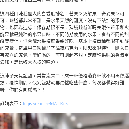
這四種口味我個人的喜愛度排名：芒果＞火龍果＝奇異果＞可
可，味道都非常不甜，是水果天然的甜度，沒有不該加的添加
物，也因為這樣，保存期限不長，建議趁新鮮喝完哦～芒果和火
龍果就是純粹的水果口味，不同時期使用的水果，會有不同的甜
酸度變化，但台灣水果這麼香甜好吃，基本上這兩種都喝不到酸
的感覺；奇異果口味還加了薄荷巧克力，喝起來很特別，剛入口
有驚喜的感覺，蠻好喝的！可可則超不甜，芝麻堅果味的香氣更
濃郁，是比較大人款的味道。
這陣子天氣超熱，常常沒胃口，來一杯優格燕麥杯就不用再傷腦
筋，疫情期間，快到飯點就要煩惱吃些什麼，每次都覺得好難
呀…你們有同感嗎？！
訂購表單：
https://reurl.cc/MALRe3