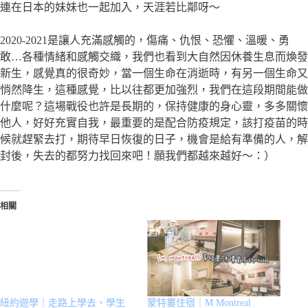
連在日本的妹妹也一起加入，天涯若比鄰呀～
2020-2021是讓人充滿感觸的，傷痛、仇恨、恐懼、溫暖、勇
敢…各種情緒和感觸交織，我們也看到大自然因休養生息而煥發
新生，感覺真的很奇妙，當一個生命在消逝時，有另一個生命又
悄然降生，這種感覺，比以往都更加強烈，我們在這段期間能做
什麼呢？這場戰役也許是長期的，保持健康的身心靈，多多關懷
他人，好好充實自我，最重要的是配合防疫規定，該打疫苗的時
候就趕緊去打，期待早日恢復的日子，機會是給有準備的人，解
封後，失去的都努力找回來吧！願我們都越來越好～：）
相關
紐約遊學｜走路上學去，學生
蒙特婁住宿｜M Montreal