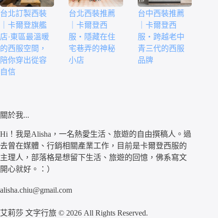
台北訂製西裝
台北西裝推薦
台中西裝推薦
｜卡爾登旗艦
｜卡爾登西
｜卡爾登西
店·東區最溫暖
服・隱藏在住
服・跨越老中
的西服空間，
宅巷弄的神秘
青三代的西服
陪你穿出從容
小店
品牌
自信
關於我...
Hi！我是Alisha，一名熱愛生活、旅遊的自由撰稿人。過
去曾在媒體、行銷相關產業工作，目前是卡爾登西服的
主理人，部落格是想留下生活、旅遊的回憶，佛系寫文
開心就好。：）
alisha.chiu@gmail.com
艾莉莎 文字行旅 © 2026 All Rights Reserved.