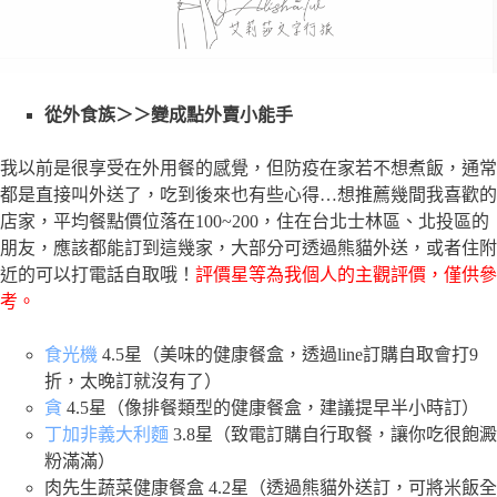
從外食族＞＞變成點外賣小能手
我以前是很享受在外用餐的感覺，但防疫在家若不想煮飯，通常
都是直接叫外送了，吃到後來也有些心得…想推薦幾間我喜歡的
店家，平均餐點價位落在100~200，住在台北士林區、北投區的
朋友，應該都能訂到這幾家，大部分可透過熊貓外送，或者住附
近的可以打電話自取哦！
評價星等為我個人的主觀評價，僅供參
考。
食光機
4.5星（美味的健康餐盒，透過line訂購自取會打9
折，太晚訂就沒有了）
貪
4.5星（像排餐類型的健康餐盒，建議提早半小時訂）
丁加非義大利麵
3.8星（致電訂購自行取餐，讓你吃很飽澱
粉滿滿）
肉先生蔬菜健康餐盒 4.2星（透過熊貓外送訂，可將米飯全