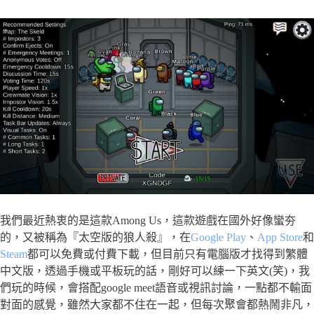
我們最近熱衷的是這款Among Us，這款遊戲在國外好像蠻夯
的，又被稱為『太空版的狼人殺』，在
Google Play
、
App Store
和
Steam
都可以免費或付費下載，但目前只有電腦版才找得到繁體
中文版，透過手機或平板玩的話，剛好可以練一下英文(笑)，我
們玩的時候，會搭配google meet語音或視訊討論，一點都不輸面
對面的感覺，雖然大家都不住在一起，但每次聚會都熱鬧非凡，