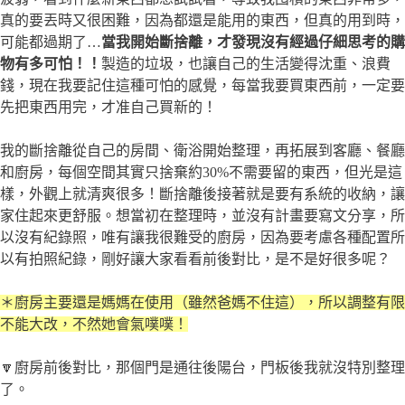
真的要丟時又很困難，因為都還是能用的東西，但真的用到時，
可能都過期了…
當我開始斷捨離，才發現沒有經過仔細思考的購
物有多可怕！！
製造的垃圾，也讓自己的生活變得沈重、浪費
錢，現在我要記住這種可怕的感覺，每當我要買東西前，一定要
先把東西用完，才准自己買新的！
我的斷捨離從自己的房間、衛浴開始整理，再拓展到客廳、餐廳
和廚房，每個空間其實只捨棄約30%不需要留的東西，但光是這
樣，外觀上就清爽很多！斷捨離後接著就是要有系統的收納，讓
家住起來更舒服。想當初在整理時，並沒有計畫要寫文分享，所
以沒有紀錄照，唯有讓我很難受的廚房，因為要考慮各種配置所
以有拍照紀錄，剛好讓大家看看前後對比，是不是好很多呢？
＊廚房主要還是媽媽在使用（雖然爸媽不住這），所以調整有限
不能大改，不然她會
氣噗噗！
🔽廚房前後對比，那個門是通往後陽台，門板後我就沒特別整理
了。