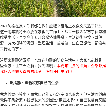
2021防疫在家，你們都在做什麼呢？距離上次寫文又過了好久⋯
這一兩年我將重心放在家裡的工作上，常常一投入就忘了休息和
感受生活，直到今年五月台灣疫情爆發，生活彷彿被按下暫停
鍵⋯有大把時間沉澱、整理生活，或者做一些自己想做，卻沒有
去行動的事。
這篇來聊聊近況吧！也許在無聊的防疫生活中，大家也能找到一
些靈感，往下看之前，我先說明，
本篇有很多的推薦，全部都是
我個人主觀＆真實的感受，沒有任何業配哦！
斷捨離・重新秩序自己的生活
我家其實不算小，而我自己能支配的空間也很大，但生活品質總
覺得不夠舒適，我想很大的原因是
“東西太多”
，自己很愛買又腦
波弱，看到什麼新東西都想試試看，導致我囤積的東西非常多，