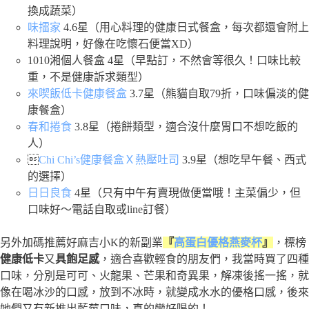
換成蔬菜）
味擂家
4.6星（用心料理的健康日式餐盒，每次都還會附上
料理說明，好像在吃懷石便當XD）
1010湘個人餐盒 4星（早點訂，不然會等很久！口味比較
重，不是健康訴求類型）
來喫飯低卡健康餐盒
3.7星（熊貓自取79折，口味偏淡的健
康餐盒）
春和捲食
3.8星（捲餅類型，適合沒什麼胃口不想吃飯的
人）

Chi Chi’s健康餐盒Ｘ熱壓吐司
3.9星（想吃早午餐、西式
的選擇）
日日良食
4星（只有中午有賣現做便當哦！主菜偏少，但
口味好～電話自取或line訂餐）
另外加碼推薦好麻吉小K的新副業
『
高蛋白優格燕麥杯
』
，標榜
健康低卡
又
具飽足感
，適合喜歡輕食的朋友們，我當時買了四種
口味，分別是可可、火龍果、芒果和奇異果，解凍後搖一搖，就
像在喝冰沙的口感，放到不冰時，就變成水水的優格口感，後來
她們又有新推出藍莓口味，真的蠻好喝的！