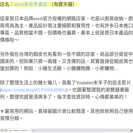
店名：
asvel多朵专卖店
（淘寶天貓）
這家是日本品牌asvel官方授權的網路店家，也是以廚房收納、廚
房用具為主，產品設計很注重細節和實用性，也有許多日本進口
專區，品質相當不錯，但價格也偏貴，基本上就是買日本產品的
價格啦～
另外我在台灣的蝦皮也有看到一些不錯的店家，商品部分是從中
國來的，但如果只買一兩樣，又含運的話，其實直接從蝦皮買也
蠻划算的！例如：小豬生活館、小雞購物趣、小麥購物…
除了整理生活上的雜七雜八，我看了Youtuber末羊子的這支影片
(
https://youtu.be/gWLP4Wk4DRQ
)，也跟著整理我的瀏覽器書籤
列，整理完感覺清爽多了，每次查找資訊時，心情都美美的！
🔽最常用的網站，直接留圖示會比較簡潔，其他就依照自己使用
習慣分類。