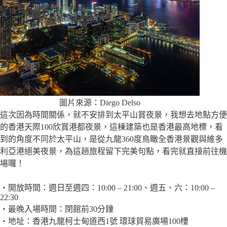
圖片來源：Diego Delso
這次因為時間關係，就不安排到太平山賞夜景，我想去地點方便
的香港天際100欣賞港都夜景，這棟建築也是香港最高地標，看
到的角度不同於太平山，是從九龍360度鳥瞰全香港景觀與維多
利亞港絕美夜景，為這趟旅程留下完美句點，看完就直接前往機
場囉！
・開放時間：週日至週四：10:00 – 21:00、週五、六：10:00 –
22:30
・最晚入場時間：閉館前30分鐘
・地址：香港九龍柯士甸道西1號 環球貿易廣場100樓