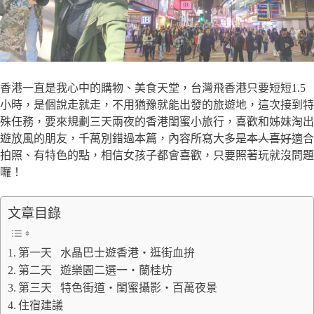
香港一直是我心中的購物、美食天堂，台灣飛香港只要短短1.5
小時，是個說走就走，不用猶豫就能出發的旅遊地，這次接到特
殊任務，要來規劃三天兩夜的香港閨蜜小旅行，喜歡和姊妹淘出
遊放風的朋友，千萬別錯過本篇，內容所寫大多是
本人喜好
適合
拍照、有特色的點，相信女孩子都會喜歡，只要照著玩就沒問題
囉！
文章目錄
第一天 水晶巴士遊香港・逛街血拚
第二天 遊樂園二選一・蘭桂坊
第三天 特色街道・閨蜜攝影・百萬夜景
住宿建議