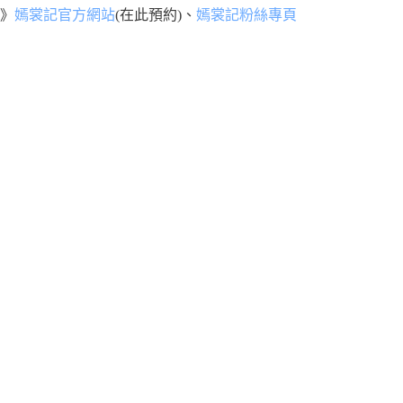
》
嫣裳記官方網站
(在此預約)、
嫣裳記粉絲專頁