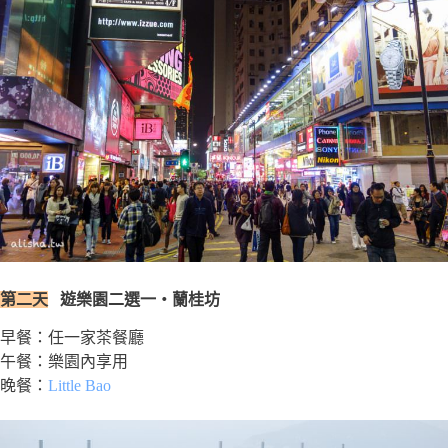
第二天
遊樂園二選一・蘭桂坊
早餐：任一家茶餐廳
午餐：樂園內享用
晚餐：
Little Bao