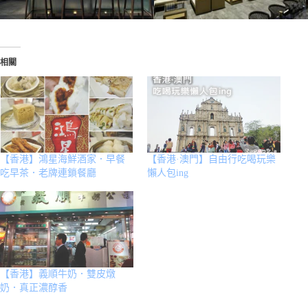
相關
【香港】鴻星海鮮酒家．早餐
【香港·澳門】自由行吃喝玩樂
吃早茶．老牌連鎖餐廳
懶人包ing
【香港】義順牛奶．雙皮燉
奶．真正濃醇香