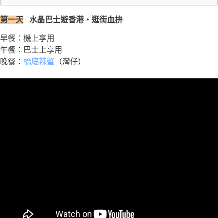
第一天
水晶巴士遊香港・逛街血拚
早餐：機上享用
午餐：巴士上享用
晚餐：
橋底辣蟹
（灣仔）