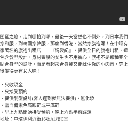
閨蜜之旅，走到哪拍到哪，最後一天當然也不例外，到日本我們
穿和服，到韓國穿韓服，那麼到香港，當然穿旗袍囉！在中環有
家著名的旗袍出租店——『嫣裳記』，提供全日的旗袍出租，還
包含髮型設計，身材豐腴的女生也不用擔心，旗袍不是那種完全
貼合身型的設計，而是看起來合身卻又能藏住你的小肉肉，穿上
後變得更有女人味！
・只收現金
・只接受預約
・提供髮型設計(客人遲到就無法提供)，無化妝
・需自備素色高跟鞋或平底鞋
・早上九點開始接受預約，晚上六點半前歸還
地址：中環伊利近街16號A1樓C室