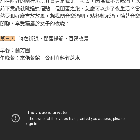
前往附近的蘭桂坊…其實這是我第一次去，因為我不會喝酒，以
前下意識就跳過這個點。但閨蜜之旅，怎麼可以少了夜生活？當
然要和好麻吉放放風，想找間音樂酒吧，點杯雞尾酒，聽著音樂
閒聊，享受獨屬於女子的夜晚。
第三天
特色街道・閨蜜攝影・百萬夜景
早餐：蘭芳園
午晚餐：來佬餐館、公利真料竹蔗水