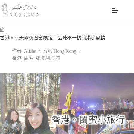
跳
至
主
要
內
無
香港。三天兩夜閨蜜限定｜品味不一樣的港都風情
容
標
題
作者:
Alisha
香港 Hong Kong
香港
,
閨蜜
,
維多利亞港