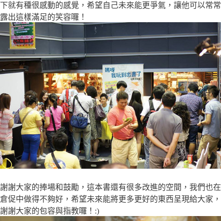
下就有種很感動的感覺，希望自己未來能更爭氣，讓他可以常常
露出這樣滿足的笑容囉！
謝謝大家的捧場和鼓勵，這本書還有很多改進的空間，我們也在
倉促中做得不夠好，希望未來能將更多更好的東西呈現給大家，
謝謝大家的包容與指教囉！:)