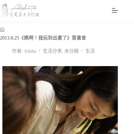
跳
至
主
要
內
無
2013.8.25《媽啊！我玩到出書了》簽書會
容
標
題
作者:
Alisha
生活分享
,
未分類
生活