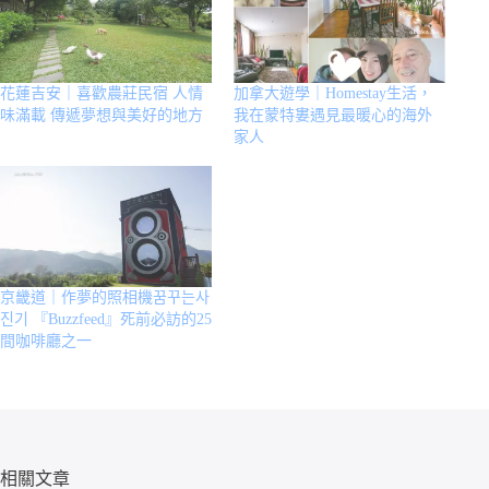
花蓮吉安｜喜歡農莊民宿 人情
加拿大遊學｜Homestay生活，
味滿載 傳遞夢想與美好的地方
我在蒙特婁遇見最暖心的海外
家人
京畿道｜作夢的照相機꿈꾸는사
진기 『Buzzfeed』死前必訪的25
間咖啡廳之一
相關文章