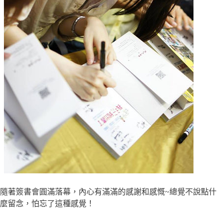
隨著簽書會圓滿落幕，內心有滿滿的感謝和感慨~總覺不說點什
麼留念，怕忘了這種感覺！