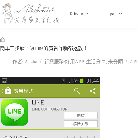
跳
至
Taiwan
Japan
主
要
內
容
無
簡單三步驟，讓Line的廣告詐騙都退散！
標
題
作者:
Alisha
新興服務/好用APP
,
生活分享
,
未分類
AP