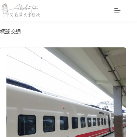
跳
至
主
要
標籤
交通
內
容