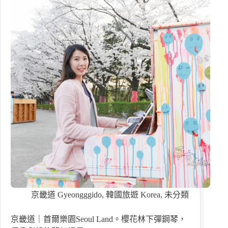
京畿道 Gyeongggido
,
韓國旅遊 Korea
,
未分類
京畿道｜首爾樂園Seoul Land。櫻花林下彈鋼琴，