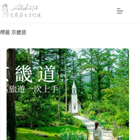
跳
至
主
要
標籤
京畿道
內
容