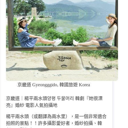
京畿道 Gyeongggido
,
韓國旅遊 Korea
京畿道｜楊平兩水頭양평 두물머리 韓劇『她很漂
亮』婚紗 電影人氣拍攝地
楊平兩水頭（或翻譯為兩水里），是一個非常適合
拍照的景點！！許多攝影愛好者，婚紗拍攝、韓