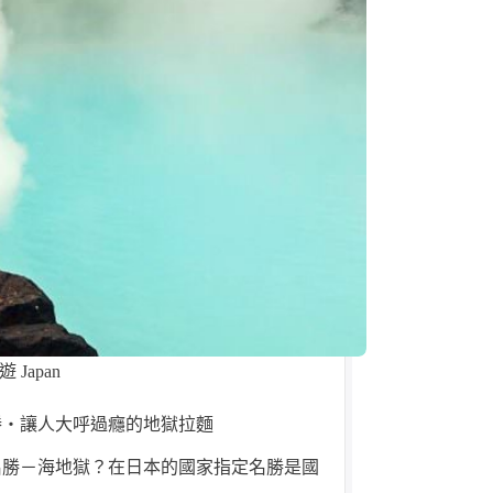
 Japan
勝・讓人大呼過癮的地獄拉麵
名勝－海地獄？在日本的國家指定名勝是國