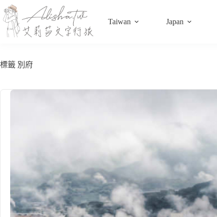
跳
至
Taiwan
Japan
主
要
內
容
標籤
別府