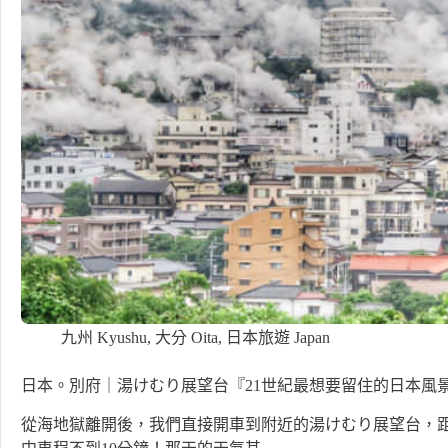
九州 Kyushu
,
大分 Oita
,
日本旅遊 Japan
日本。別府｜湯けむり展望台『21世紀最想要留住的日本風
從海地獄離開後，我們直接開車到附近的湯けむり展望台，