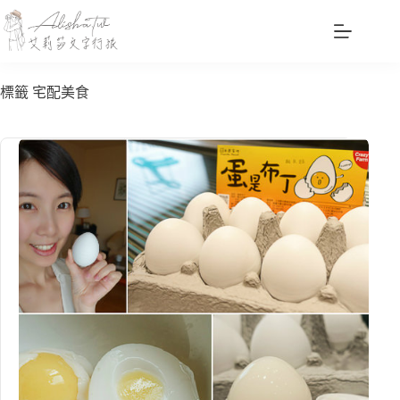
跳
至
主
要
標籤
宅配美食
內
容