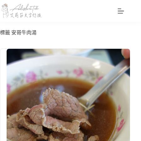
跳
至
主
要
標籤
安哥牛肉湯
內
容