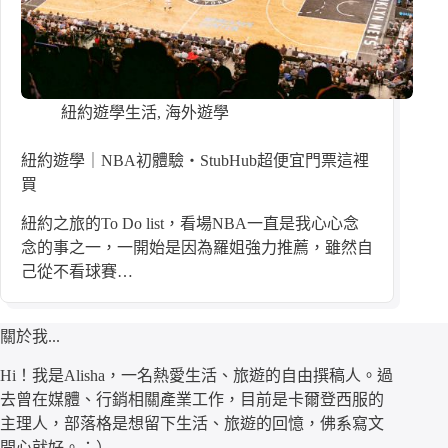
紐約遊學生活
,
海外遊學
紐約遊學｜NBA初體驗・StubHub超便宜門票這裡
買
紐約之旅的To Do list，看場NBA一直是我心心念
念的事之一，一開始是因為羅姐強力推薦，雖然自
己從不看球賽…
關於我...
Hi！我是Alisha，一名熱愛生活、旅遊的自由撰稿人。過
去曾在媒體、行銷相關產業工作，目前是卡爾登西服的
主理人，部落格是想留下生活、旅遊的回憶，佛系寫文
開心就好。：）