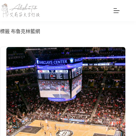
跳
至
主
要
標籤
布魯克林籃網
內
容