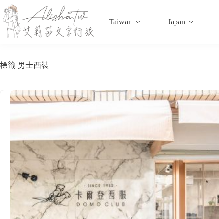
跳
至
Taiwan
Japan
主
要
內
容
標籤
男士西裝