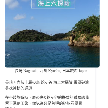
長崎 Nagasaki
,
九州 Kyushu
,
日本旅遊 Japan
長崎。壱岐｜辰の島 蛇ヶ谷 海上大探險 乘風破浪
尋找神秘的通道
在壱岐旅遊時，辰の島&蛇ヶ谷的遊覽船體驗讓我
留下深刻印象，你以為只是普通的搭船看風景