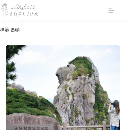
跳
至
主
要
標籤
長崎
內
容