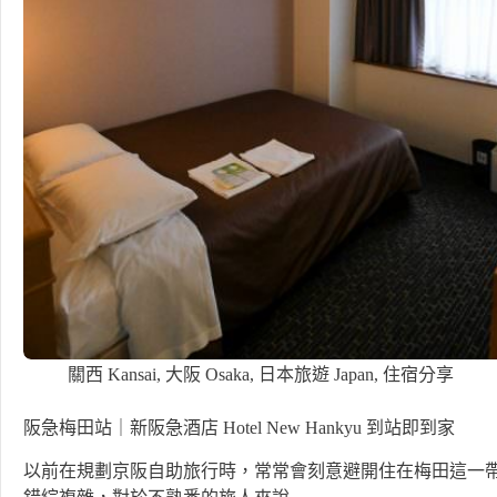
關西 Kansai
,
大阪 Osaka
,
日本旅遊 Japan
,
住宿分享
阪急梅田站｜新阪急酒店 Hotel New Hankyu 到站即到家
以前在規劃京阪自助旅行時，常常會刻意避開住在梅田這一