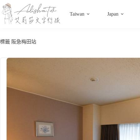
跳
至
Taiwan
Japan
主
要
內
容
標籤
阪急梅田站