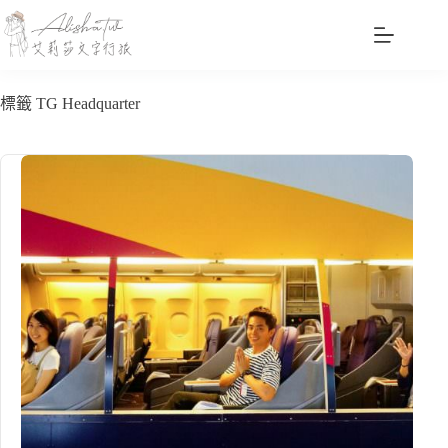
跳
至
主
要
標籤
TG Headquarter
內
容