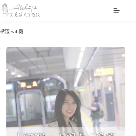
跳
至
主
要
標籤
wifi機
內
容