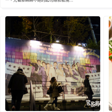
一，光看那綿綿不絕的起司絲就被燒…