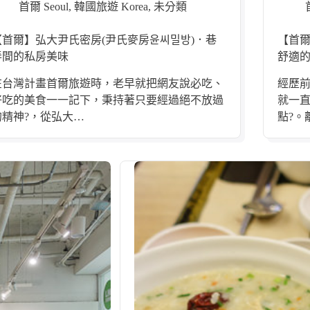
首爾 Seoul
,
韓國旅遊 Korea
,
未分類
【首爾】弘大尹氏密房(尹氏麥房윤씨밀방)．巷
【首爾】
弄間的私房美味
舒適
在台灣計畫首爾旅遊時，老早就把網友說必吃、
經歷前
好吃的美食一一記下，秉持著只要經過絕不放過
就一
的精神?，從弘大…
點?。