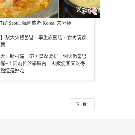
首爾 Seoul
,
韓國旅遊 Korea
,
未分類
爾】梨大火飯불밥．學生族愛店．食尚玩家
推薦
梨大、新村這一帶，當然要排一個火飯불밥
囉~！因為位於學區內，火飯便宜又吃得
重點還是好吃…
下一頁