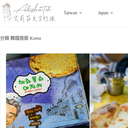
跳
至
Taiwan
Japan
主
要
內
容
分類
韓國旅遊 Korea