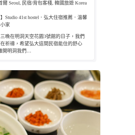
首爾 Seoul
,
民宿/背包客棧
,
韓國旅遊 Korea
Studio 41st hostel．弘大住宿推薦．溫馨
的小家
三晚在明洞天空花園3號館的日子，我們
直在祈禱，希望弘大這間民宿能住的舒心
離開明洞我們…