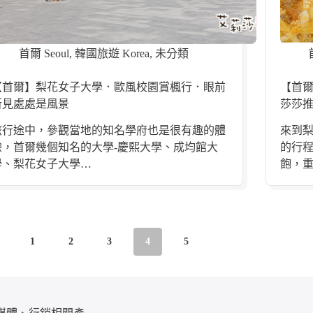
首爾 Seoul
,
韓國旅遊 Korea
,
未分類
【首爾】梨花女子大學．歐風校園賞楓行．眼前
【首
所見處處是風景
莎莎
旅行途中，參觀當地的知名學府也是很有趣的體
來到
驗，首爾幾個知名的大學-慶熙大學、成均館大
的行程
學、梨花女子大學…
飽，
1
2
3
4
5