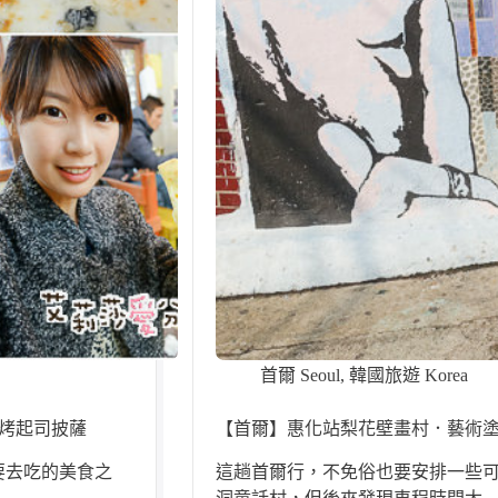
首爾 Seoul
,
韓國旅遊 Korea
烤起司披薩
【首爾】惠化站梨花壁畫村．藝術
要去吃的美食之
這趟首爾行，不免俗也要安排一些