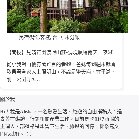
民宿/背包客棧
,
台中
,
未分類
【南投】見晴花園渡假山莊•清境農場兩天一夜遊
從小我對山便有著難言的眷戀，爸媽每到週末就喜
歡帶著全家人上陽明山，不論是擎天崗、竹子湖、
前山公園等&…
關於我...
Hi！我是Alisha，一名熱愛生活、旅遊的自由撰稿人。過
去曾在媒體、行銷相關產業工作，目前是卡爾登西服的
主理人，部落格是想留下生活、旅遊的回憶，佛系寫文
開心就好。：）