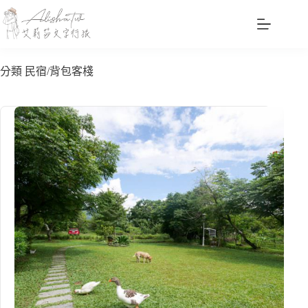
跳
至
主
要
分類
民宿/背包客棧
內
容