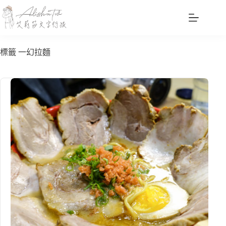
跳
至
主
要
標籤
一幻拉麵
內
容