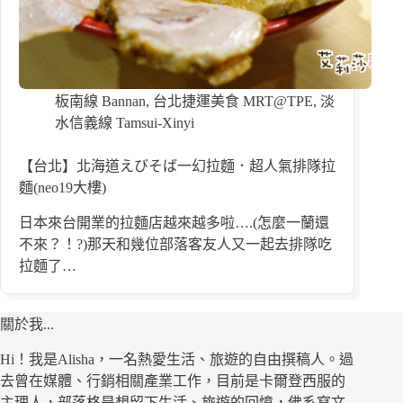
板南線 Bannan
,
台北捷運美食 MRT@TPE
,
淡
水信義線 Tamsui-Xinyi
【台北】北海道えびそば一幻拉麵．超人氣排隊拉
麵(neo19大樓)
日本來台開業的拉麵店越來越多啦….(怎麼一蘭還
不來？！?)那天和幾位部落客友人又一起去排隊吃
拉麵了…
關於我...
Hi！我是Alisha，一名熱愛生活、旅遊的自由撰稿人。過
去曾在媒體、行銷相關產業工作，目前是卡爾登西服的
主理人，部落格是想留下生活、旅遊的回憶，佛系寫文