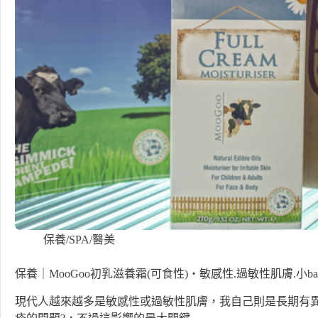
保養/SPA/醫美
保養｜MooGoo初乳滋養霜(可食性)・敏感性.過敏性肌膚.小b
現代人越來越多是敏感性或過敏性肌膚，我自己則是長期有