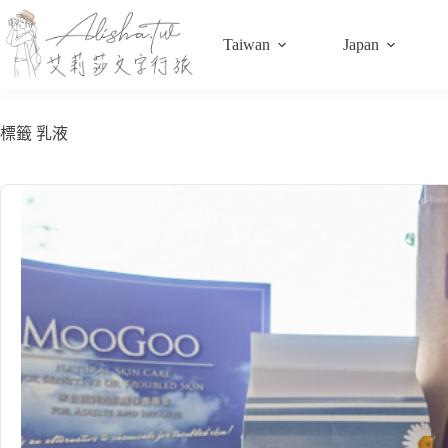
跳
至
Taiwan
Japan
主
要
內
容
標籤
乳液