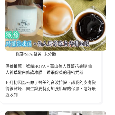
保養/SPA/醫美
,
未分類
保養推薦｜猴爺HOYA。薑山美人野薑花凍膜 仙
人神草嫩白修護凍膜。睡眠保養的秘密武器
10月初因為去做了醫美的音波拉提，讓我的皮膚變
得很乾燥…醫生說要特別加強肌膚的保濕，剛好最
近收到…