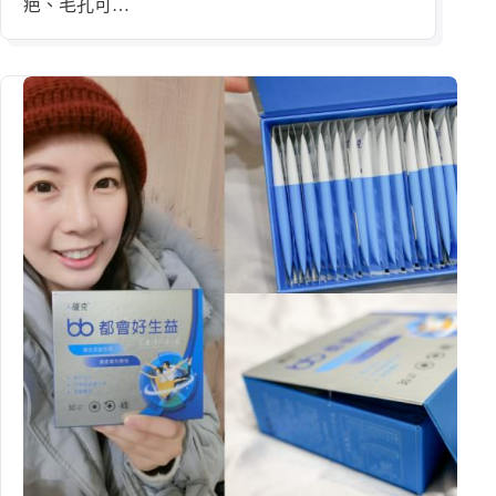
疤、毛孔可…