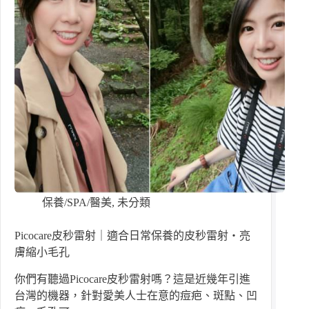
保養/SPA/醫美
,
未分類
Picocare皮秒雷射｜適合日常保養的皮秒雷射・亮
膚縮小毛孔
你們有聽過Picocare皮秒雷射嗎？這是近幾年引進
台灣的機器，針對愛美人士在意的痘疤、斑點、凹