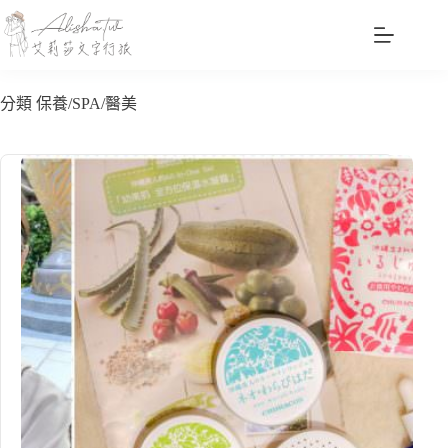
跳
至
主
要
分類
保養/SPA/醫美
內
容