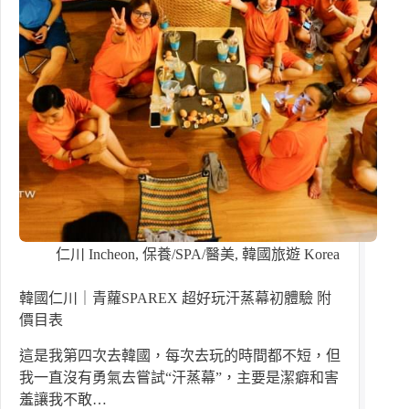
仁川 Incheon
,
保養/SPA/醫美
,
韓國旅遊 Korea
韓國仁川｜青蘿SPAREX 超好玩汗蒸幕初體驗 附
價目表
這是我第四次去韓國，每次去玩的時間都不短，但
我一直沒有勇氣去嘗試“汗蒸幕”，主要是潔癖和害
羞讓我不敢…