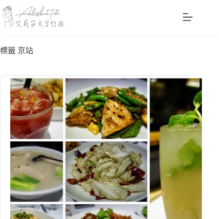
跳
至
主
要
標籤
京站
內
容