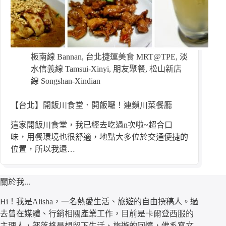
板南線 Bannan
,
台北捷運美食 MRT@TPE
,
淡
水信義線 Tamsui-Xinyi
,
朋友聚餐
,
松山新店
線 Songshan-Xindian
【台北】開飯川食堂．開飯囉！連鎖川菜餐廳
這家開飯川食堂，我已經去吃過n次啦~超合口
味，用餐環境也很舒適，地點大多位於交通便捷的
位置，所以我還…
關於我...
Hi！我是Alisha，一名熱愛生活、旅遊的自由撰稿人。過
去曾在媒體、行銷相關產業工作，目前是卡爾登西服的
主理人，部落格是想留下生活、旅遊的回憶，佛系寫文