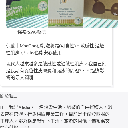
保養/SPA/醫美
保養｜MooGoo初乳滋養霜(可食性)・敏感性.過敏
性肌膚.小baby也能安心使用
現代人越來越多是敏感性或過敏性肌膚，我自己則
是長期有異位性皮膚炎和濕疹的問題?，不過這影
響的最大關鍵…
關於我...
Hi！我是Alisha，一名熱愛生活、旅遊的自由撰稿人。過
去曾在媒體、行銷相關產業工作，目前是卡爾登西服的
主理人，部落格是想留下生活、旅遊的回憶，佛系寫文
開心就好。：）