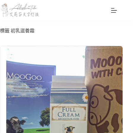
跳
至
主
要
標籤
初乳滋養霜
內
容