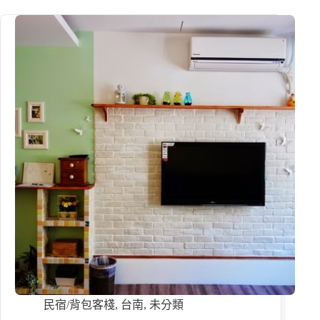
民宿/背包客棧
,
台南
,
未分類