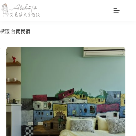
跳
至
主
要
標籤
台南民宿
內
容