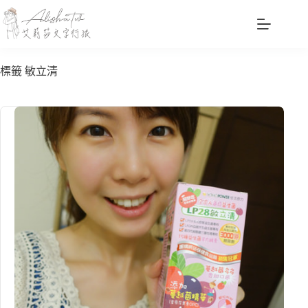
跳
至
主
要
標籤
敏立清
內
容