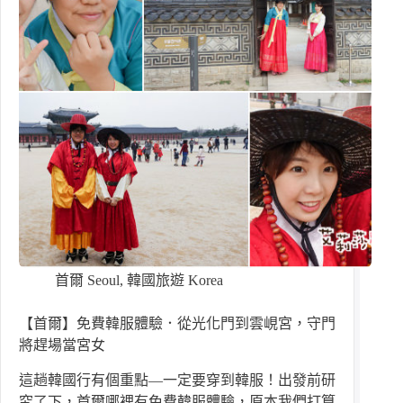
首爾 Seoul
,
韓國旅遊 Korea
【首爾】免費韓服體驗．從光化門到雲峴宮，守門
將趕場當宮女
這趟韓國行有個重點—一定要穿到韓服！出發前研
究了下，首爾哪裡有免費韓服體驗，原本我們打算