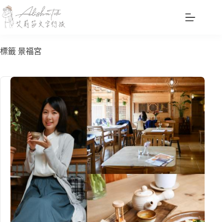
跳
至
主
要
標籤
景福宮
內
容