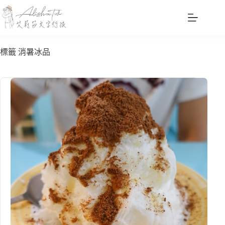
跳
至
主
要
標籤
消暑冰品
內
容