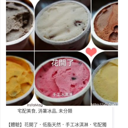
宅配美食
,
消暑冰品
,
未分類
【體驗】花開了．低脂天然．手工冰淇淋．宅配獨