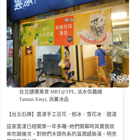
台北捷運美食 MRT@TPE
,
淡水信義線
Tamsui-Xinyi
,
消暑冰品
【台北石牌】雲漾手工豆花．刨冰．雪花冰．甜湯
這家雲漾已經開業一年多囉~她們開幕時其實我就
來吃過幾次，對她們木頭色系的溫潤感裝潢，明亮