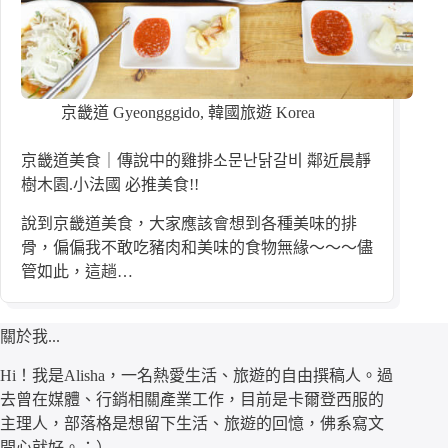
京畿道 Gyeongggido
,
韓國旅遊 Korea
京畿道美食｜傳說中的雞排소문난닭갈비 鄰近晨靜
樹木園.小法國 必推美食!!
說到京畿道美食，大家應該會想到各種美味的排
骨，偏偏我不敢吃豬肉和美味的食物無緣～～～儘
管如此，這趟…
關於我...
Hi！我是Alisha，一名熱愛生活、旅遊的自由撰稿人。過
去曾在媒體、行銷相關產業工作，目前是卡爾登西服的
主理人，部落格是想留下生活、旅遊的回憶，佛系寫文
開心就好。：）