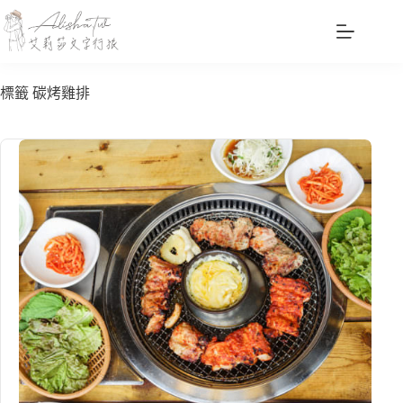
跳
至
主
要
標籤
碳烤雞排
內
容