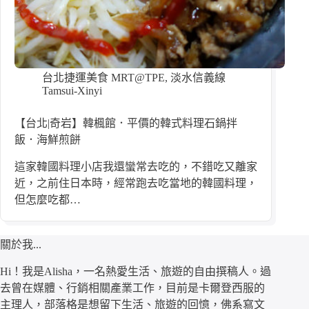
台北捷運美食 MRT@TPE
,
淡水信義線
Tamsui-Xinyi
【台北|奇岩】韓楓館．平價的韓式料理石鍋拌
飯．海鮮煎餅
這家韓國料理小店我還蠻常去吃的，不錯吃又離家
近，之前住日本時，經常跑去吃當地的韓國料理，
但怎麼吃都…
關於我...
Hi！我是Alisha，一名熱愛生活、旅遊的自由撰稿人。過
去曾在媒體、行銷相關產業工作，目前是卡爾登西服的
主理人，部落格是想留下生活、旅遊的回憶，佛系寫文