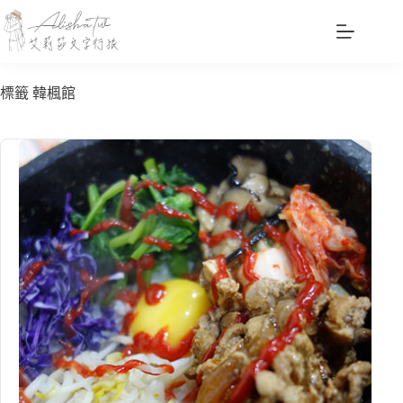
跳
至
主
要
標籤
韓楓館
內
容