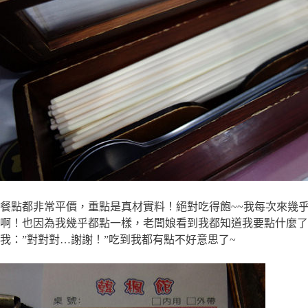
餐點都非常平價，重點是真材實料！絕對吃得飽~~我每次來幾
啊！也因為我幾乎都點一樣，老闆娘看到我都知道我要點什麼了
我：”對對對…謝謝！”吃到我都有點不好意思了~