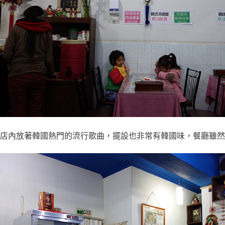
店內放著韓國熱門的流行歌曲，擺設也非常有韓國味，餐廳雖然