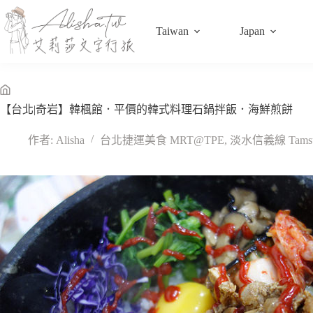
跳
至
Taiwan
Japan
主
要
內
容
無
【台北|奇岩】韓楓館．平價的韓式料理石鍋拌飯．海鮮煎餅
標
題
作者:
Alisha
台北捷運美食 MRT@TPE
,
淡水信義線 Tamsui