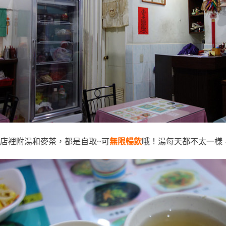
店裡附湯和麥茶，都是自取~可
無限暢飲
哦！湯每天都不太一樣