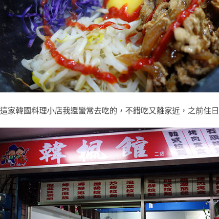
這家韓國料理小店我還蠻常去吃的，不錯吃又離家近，之前住日