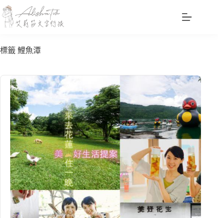
跳
至
主
要
標籤
鯉魚潭
內
容