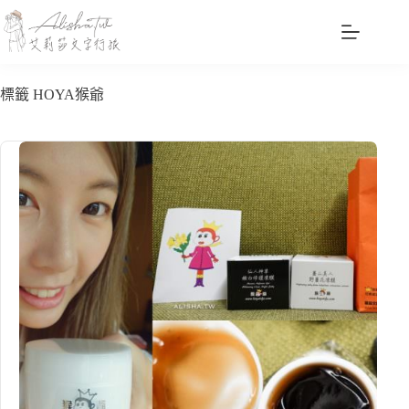
跳
至
主
要
標籤
HOYA猴爺
內
容