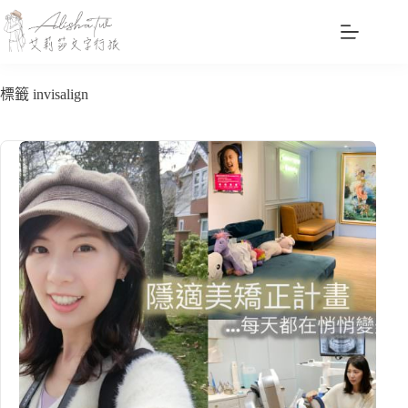
跳
至
主
要
標籤
invisalign
內
容