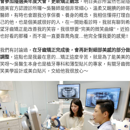
會參加隱適美年度大會，更新矯正觀念
，明日美診所當然也是隱
適美官方認證診所囉～吳醫師是個非常細心、溫柔又靦腆的帥哥
醫師，有時也會跟我分享保養、養身的概念，我相信懂得打理自
己的他，也是個美感很好的人，在一開始看診時，我就有聊到希
望牙齒矯正能改善我的笑容，我很想要“完美的微笑曲線”，近拍
也好看的那種，而不是一直要靠喬角度…他完全懂我要的感覺!!
我們有討論過，
在牙齒矯正完成後，會再針對細部美感的部分做
調整
，這點也是我最在意的…矯正這麼辛苦，就是為了能美美的
笑呀～吳醫生本身也是植牙專科和薄型貼片的專家，有關牙齒微
笑美學設計或美白貼片，交給他我很放心～