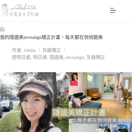
跳
至
主
要
內
無
我的隱適美invisalign矯正計畫，每天都在悄悄變美
容
標
題
作者:
Alisha
牙齒矯正
透明牙套
,
明日美
,
隱適美
,
invisalign
,
牙齒矯正