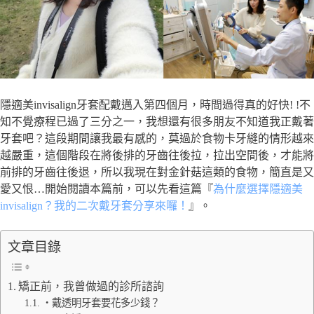
隱適美invisalign牙套配戴邁入第四個月，時間過得真的好快! !不
知不覺療程已過了三分之一，我想還有很多朋友不知道我正戴著
牙套吧？這段期間讓我最有感的，莫過於食物卡牙縫的情形越來
越嚴重，這個階段在將後排的牙齒往後拉，拉出空間後，才能將
前排的牙齒往後退，所以我現在對金針菇這類的食物，簡直是又
愛又恨…開始閱讀本篇前，可以先看這篇『
為什麼選擇隱適美
invisalign？我的二次戴牙套分享來囉！
』。
文章目錄
矯正前，我曾做過的診所諮詢
・戴透明牙套要花多少錢？