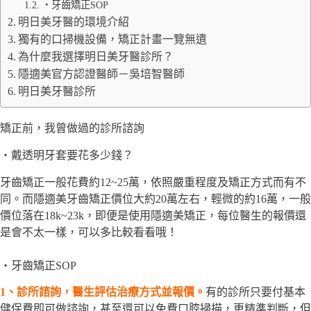
・牙齒矯正SOP
明日美牙醫的環境介紹
獨有的口掃機設備，矯正計畫一覽無遺
為什麼我選擇明日美牙醫診所？
隱適美官方認證醫師－吳培智醫師
明日美牙醫診所
矯正前，我曾做過的診所諮詢
・戴透明牙套要花多少錢？
牙齒矯正一般花費約12~25萬，依照嚴重程度及矯正方式而有不
同。而隱適美牙齒矯正價位大約20萬左右，輕微的約16萬，一般
價位落在18k~23k，即便是使用隱適美矯正，每位醫生的報價還
是會不太一樣，可以多比較看看哦！
・牙齒矯正SOP
1、診所諮詢，醫生評估治療方式並報價。
有的診所只要付基本
健保費即可做諮詢，甚至還可以免費口腔掃描，更精準判斷，但