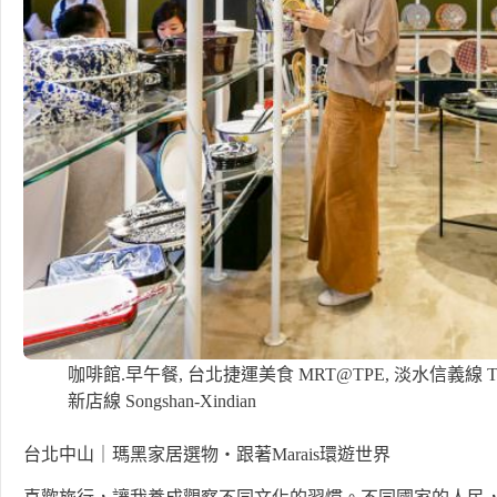
咖啡館.早午餐
,
台北捷運美食 MRT@TPE
,
淡水信義線 Tam
新店線 Songshan-Xindian
台北中山｜瑪黑家居選物・跟著Marais環遊世界