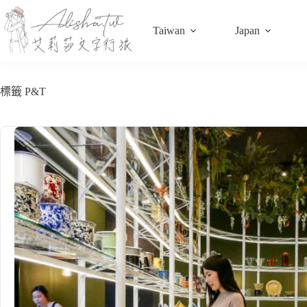
跳
至
Taiwan
Japan
主
要
內
容
標籤
P&T