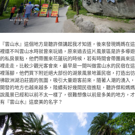
『雲山水』這個地方是聽許傑講起我才知道，後來發現媽媽在這
裡還不叫雲山水時就曾來玩過，原來過去這片風景區是許多導遊
的私房景點，他們帶團來花蓮玩的時候，若有時間會帶團員來這
裡走走，比較少觀光客會來，最早是一間叫做雲山水的民宿在這
裡落腳，他們買下附近絕大部份的湖景風景地蓋民宿，打造出彷
彿歐洲湖泊莊園的氛圍，吸引大量遊客前來，隨著人潮的湧入，
開發的地方也越來越多，陸續有好幾間民宿進駐，聽許傑和媽媽
說風景已經和以前不太一樣了，很難想像以前是多美的地方，才
有『雲山水』這麼美的名字？