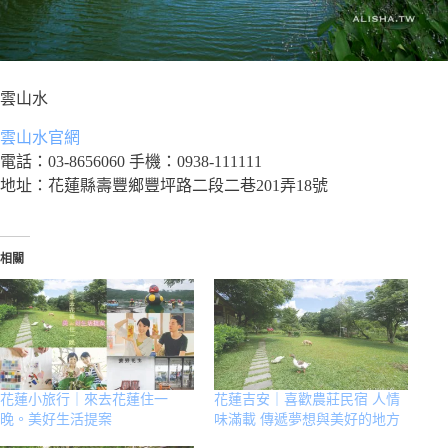
雲山水
雲山水官網
電話：03-8656060 手機：0938-111111
地址：花蓮縣壽豐鄉豐坪路二段二巷201弄18號
相關
花蓮小旅行｜來去花蓮住一
花蓮吉安｜喜歡農莊民宿 人情
晚。美好生活提案
味滿載 傳遞夢想與美好的地方