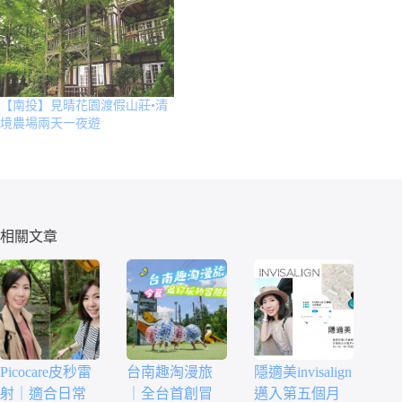
【南投】見晴花園渡假山莊•清
境農場兩天一夜遊
相關文章
Picocare皮秒雷
台南趣淘漫旅
隱適美invisalign
射｜適合日常
｜全台首創冒
邁入第五個月