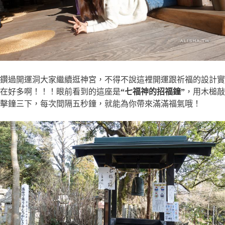
鑽過開運洞大家繼續逛神宮，不得不說這裡開運跟祈福的設計實
在好多啊！！！眼前看到的這座是
“七福神的招福鐘”
，用木槌敲
擊鐘三下，每次間隔五秒鐘，就能為你帶來滿滿福氣哦！