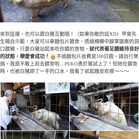
來到這邊，也可以跟白豬互動哦！（如果你敢的話XD）甲斐先
生親自示範，大家可以拿麵包片餵食，透過柵欄中腳掌圖案的洞
口餵豬，只要白豬站起來吃你餵的食物，
就代表著足腰維持良好
的狀態，戀愛會成功！
不過麵包片收費是100日圓，請自行樂
捐。我是不敢上前去餵食啦…PEKO勇於嘗試上了！但她在餵食
時，也被白豬舔了一手的口水，我看了就起雞皮疙瘩～～～