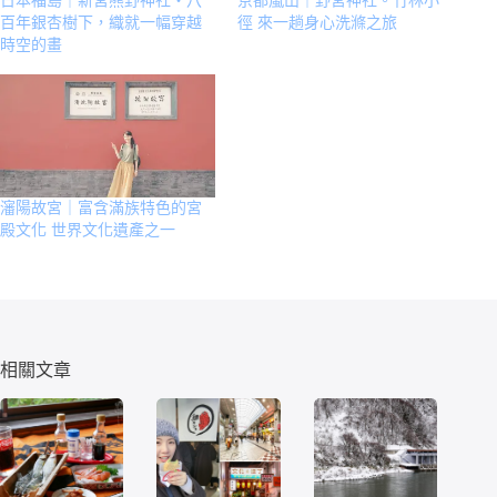
日本福島｜新宮熊野神社・八
京都嵐山｜野宮神社。竹林小
百年銀杏樹下，織就一幅穿越
徑 來一趟身心洗滌之旅
時空的畫
瀋陽故宮｜富含滿族特色的宮
殿文化 世界文化遺產之一
相關文章