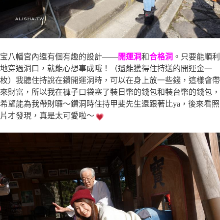
宝八幡宮內還有個有趣的設計——
開運洞
和
合格洞
。只要能順利
地穿過洞口，就能心想事成哦！（還能獲得住持送的開運金一
枚）我聽住持說在鑽開運洞時，可以在身上放一些錢，這樣會帶
來財富，所以我在褲子口袋塞了裝日幣的錢包和裝台幣的錢包，
希望能為我帶財囉～鑽洞時住持甲斐先生還跟著比ya，後來看照
片才發現，真是太可愛啦～