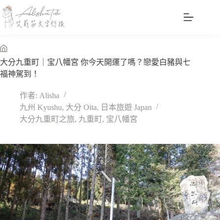
跳
至
主
要
內
無
大分九重町｜宝八幡宮 你今天開運了嗎？戀愛白豬與七
容
標
福神駕到！
題
作者:
Alisha
九州 Kyushu
,
大分 Oita
,
日本旅遊 Japan
大分九重町之旅
,
九重町
,
宝八幡宮