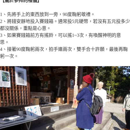
【關於參拜的禮儀】
1、先將手上的東西放到一旁，90度鞠躬敬禮。
2、將錢安靜地投入賽錢箱。通常投5元硬幣，若沒有五元投多少
都沒關係，重點是心意。
3、如果賽錢箱前方有搖鈴，可以搖1~3次，有喚醒神明的意
思。
4、接著90度鞠躬兩次，拍手連兩次，雙手合十許願，最後再鞠
躬一次。