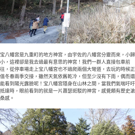
宝八幡宮是九重町的地方神宮，由宇佐的八幡宮分靈而來，小歸
小，這裡卻是我去過最有意思的神宮！我們一群人直接包車前
往，從停車場走上宝八幡宮也不過爬兩個大彎道，去玩的時候正
值冬春兩季交接，雖然天氣依舊乾冷，但至少沒有下雨，偶而還
能看到陽光露臉呢！宝八幡宮隱身在山林之間，當我們氣喘吁吁
抵達時，眼前看到的就是一片蕭瑟斑駁的神宮，感覺頗有歷史滄
桑感。