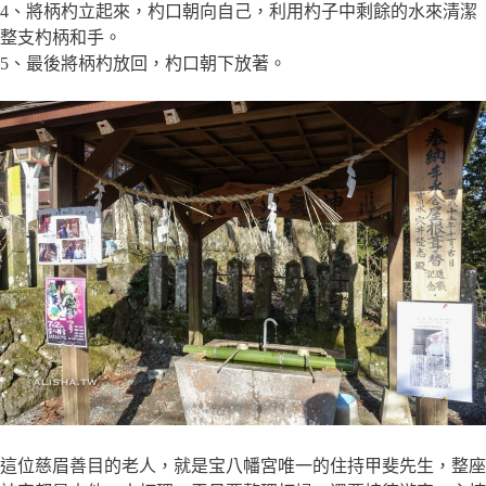
4、將柄杓立起來，杓口朝向自己，利用杓子中剩餘的水來清潔
整支杓柄和手。
5、最後將柄杓放回，杓口朝下放著。
這位慈眉善目的老人，就是宝八幡宮唯一的住持甲斐先生，整座