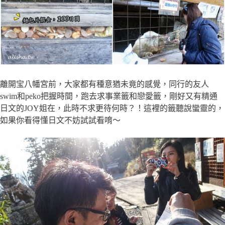
離開宝八幡宮前，大家都有種意猶未竟的感覺，同行的友人
swim和peko把握時間，跑去求事業籤和戀愛籤，剛好又有精通
日文的JOY姐在，此時不求更待何時？！這裡的籤聽說蠻靈的，
如果你看得懂日文不妨試試看唷～