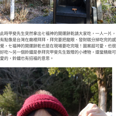
此時甲斐先生突然拿出七福神的開運餅乾請大家吃，一人一片，
有點像是台灣在廟裡拜拜，拜完要把龍眼、發財糕分掉吃完的感
覺，七福神的開運餅乾也是在現場要吃完哦！圖案超可愛，也很
好吃～另一個鈴鐺是參拜完甲斐先生致贈的小禮物，還蠻精緻可
愛的，鈴鐺也有招福的意思。