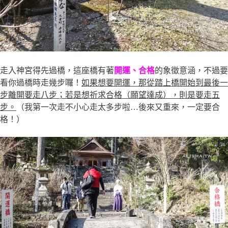
走入神宮得先過橋，這座橋有著
開運、合格
的象徵意涵，不過要
看你過橋時走幾步囉！
如果想要開運，那從踏上橋開始到最後一
步離開要走八步；若是想祈求合格（願望達成），則是要走五
步。
（我第一次走不小心走太多步啦…後來又重來，一定要合
格！）