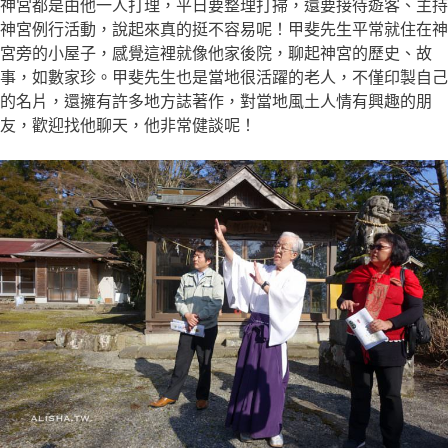
神宮都是由他一人打理，平日要整理打掃，還要接待遊客、主持
神宮例行活動，說起來真的挺不容易呢！甲斐先生平常就住在神
宮旁的小屋子，感覺這裡就像他家後院，聊起神宮的歷史、故
事，如數家珍。甲斐先生也是當地很活躍的老人，不僅印製自己
的名片，還擁有許多地方誌著作，對當地風土人情有興趣的朋
友，歡迎找他聊天，他非常健談呢！