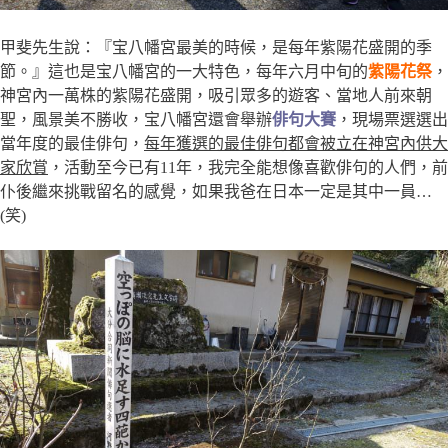
甲斐先生說：『宝八幡宮最美的時候，是每年紫陽花盛開的季
節。』這也是宝八幡宮的一大特色，每年六月中旬的
紫陽花祭
，
神宮內一萬株的紫陽花盛開，吸引眾多的遊客、當地人前來朝
聖，風景美不勝收，宝八幡宮還會舉辦
俳句大賽
，現場票選選出
當年度的最佳俳句，
每年獲選的最佳俳句都會被立在神宮內供大
家欣賞
，活動至今已有11年，我完全能想像喜歡俳句的人們，前
仆後繼來挑戰留名的感覺，如果我爸在日本一定是其中一員…
(笑)