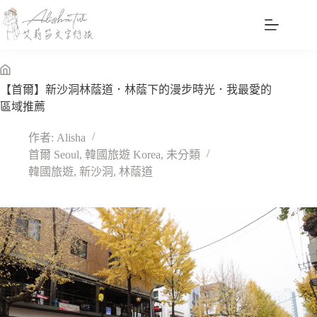
跳
至
主
要
內
無
【首爾】新沙洞林蔭道．林蔭下的漫步時光．我最愛的
容
標
區域推薦
題
作者:
Alisha
首爾 Seoul
,
韓國旅遊 Korea
,
未分類
韓國旅遊
,
新沙洞
,
林蔭道