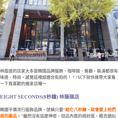
林蔭道的店家大多是韓國品牌服飾、咖啡館、餐廳，裝潢都很有
味道、時尚，感覺這裡超適合街拍的！！?以下就快速帶大家看
一下我喜歡的幾家店囉～
EIGHT SECONDS(8秒鐘) 林蔭道店
韓國平價流行服飾品牌，號稱只要
“給它八秒鐘，就會愛上他們
家的產品。”
雖然沒有這麼神奇，但店內真的很好逛，概念類似