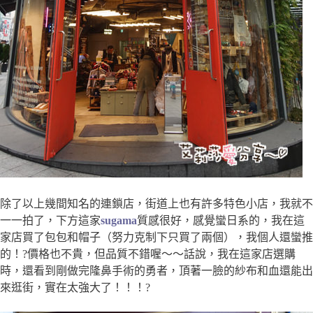
除了以上幾間知名的連鎖店，街道上也有許多特色小店，我就不
一一拍了，下方這家
sugama
質感很好，感覺蠻日系的，我在這
家店買了包包和帽子（努力克制下只買了兩個），我個人還蠻推
的！?價格也不貴，但品質不錯喔～～話說，我在這家店選購
時，還看到剛做完隆鼻手術的勇者，頂著一臉的紗布和血還能出
來逛街，實在太強大了！！！?