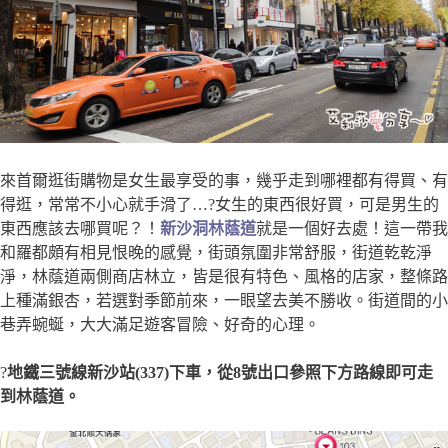
來首爾逛街購物是女生最享受的事，幾乎走到哪裡都有得買、有
得逛，常常不小心就手滑了…?女生的東西很好買，可是男生的
東西應該去哪買呢？！
新沙洞林蔭道
就是一個好去處！這一帶我
和羅都頗有相見恨晚的感覺，街頭氛圍非常舒服，街道乾乾淨
淨，林蔭道兩側商店林立，皆是很有特色、風格的店家，整條路
上種滿銀杏，若選對季節前來，一眼望去美不勝收。街道間的小
巷弄蜿蜒，大大滿足遊客冒險、好奇的心理。
?
地鐵三號線新沙站(337)下車，從8號出口參照下方路線即可走
到林蔭道。