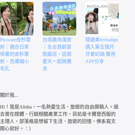
Picocare皮秒雷
台南趣淘漫旅
隱適美invisalign
射｜適合日常
｜全台首創冒
邁入第五個月
保養的皮秒雷
險飯店・這個
牙套紀錄/實用
射・亮膚縮小
夏天一起揪團
APP分享
毛孔
去
關於我...
Hi！我是Alisha，一名熱愛生活、旅遊的自由撰稿人。過
去曾在媒體、行銷相關產業工作，目前是卡爾登西服的
主理人，部落格是想留下生活、旅遊的回憶，佛系寫文
開心就好。：）