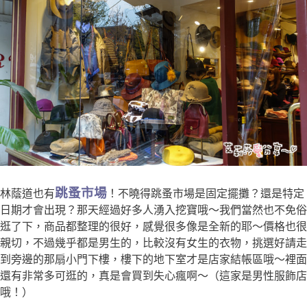
跳蚤市場
林蔭道也有
！不曉得跳蚤市場是固定擺攤？還是特定
日期才會出現？那天經過好多人湧入挖寶哦～我們當然也不免俗
逛了下，商品都整理的很好，感覺很多像是全新的耶～價格也很
親切，不過幾乎都是男生的，比較沒有女生的衣物，挑選好請走
到旁邊的那扇小門下樓，樓下的地下室才是店家結帳區哦～裡面
還有非常多可逛的，真是會買到失心瘋啊～（這家是男性服飾店
哦！）