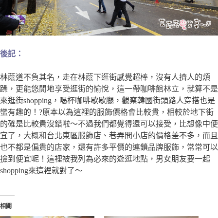
後記：
林蔭道不負其名，走在林蔭下逛街感覺超棒，沒有人擠人的煩
躁，更能悠閒地享受逛街的愉悅，這一帶咖啡館林立，就算不是
來逛街shopping，喝杯咖啡歇歇腿，觀察韓國街頭路人穿搭也是
蠻有趣的！?原本以為這裡的服飾價格會比較貴，相較於地下街
的確是比較貴沒錯啦～不過我們都覺得還可以接受，比想像中便
宜了，大概和台北東區服飾店、巷弄間小店的價格差不多，而且
也不都是偏貴的店家，還有許多平價的連鎖品牌服飾，常常可以
撿到便宜呢！這裡被我列為必來的遊逛地點，男女朋友要一起
shopping來這裡就對了～
相關