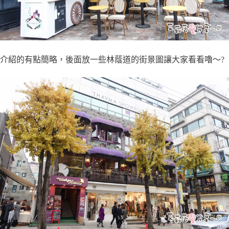
介紹的有點簡略，後面放一些林蔭道的街景圖讓大家看看嚕～?