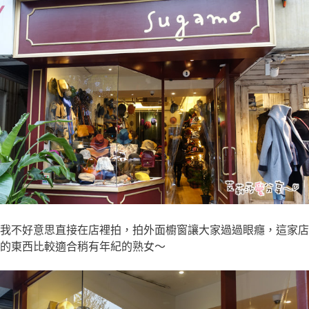
我不好意思直接在店裡拍，拍外面櫥窗讓大家過過眼癮，這家店
的東西比較適合稍有年紀的熟女～