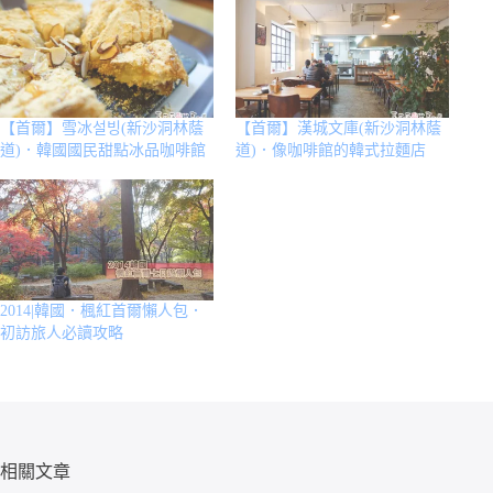
【首爾】雪冰설빙(新沙洞林蔭
【首爾】漢城文庫(新沙洞林蔭
道)．韓國國民甜點冰品咖啡館
道)．像咖啡館的韓式拉麵店
2014|韓國．楓紅首爾懶人包．
初訪旅人必讀攻略
相關文章