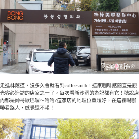
走進林蔭道，沒多久會就看到coffeesmith，這家咖啡館簡直是觀
光客必造訪的店家之一了，每次看新沙洞的遊記都有它！聽說店
內都是帥哥歐巴喔～哈哈?這家店的地理位置超好，在這裡喝咖
啡看路人，感覺還不賴！