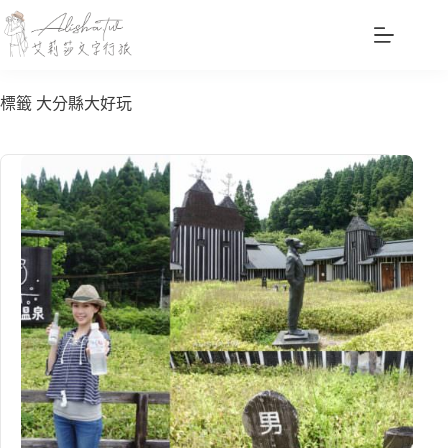
跳
至
主
要
標籤
大分縣大好玩
內
容