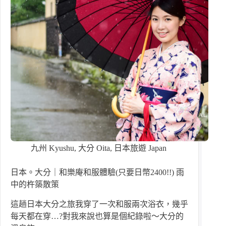
九州 Kyushu
,
大分 Oita
,
日本旅遊 Japan
日本。大分｜和樂庵和服體驗(只要日幣2400!!) 雨
中的杵築散策
這趟日本大分之旅我穿了一次和服兩次浴衣，幾乎
每天都在穿…?對我來說也算是個紀錄啦～大分的