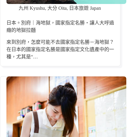
九州 Kyushu
,
大分 Oita
,
日本旅遊 Japan
日本。別府｜海地獄，國家指定名勝・讓人大呼過
癮的地獄拉麵
來到別府，怎麼可能不去國家指定名勝－海地獄？
在日本的國家指定名勝是國家指定文化遺產中的一
種，尤其是“…