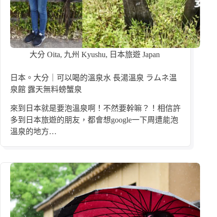
大分 Oita
,
九州 Kyushu
,
日本旅遊 Japan
日本。大分｜可以喝的溫泉水 長湯溫泉 ラムネ温
泉館 露天無料螃蟹泉
來到日本就是要泡溫泉啊！不然要幹嘛？！相信許
多到日本旅遊的朋友，都會想google一下周遭能泡
溫泉的地方…