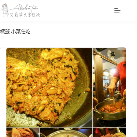
跳
至
主
要
標籤
小菜任吃
內
容