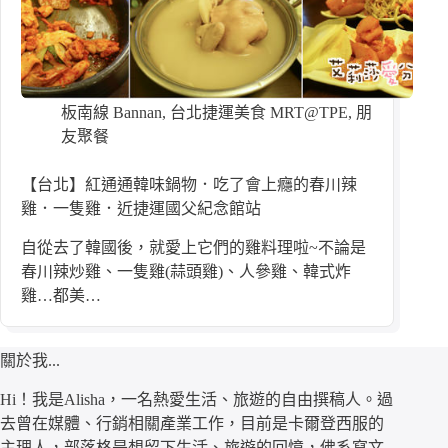
板南線 Bannan
,
台北捷運美食 MRT@TPE
,
朋
友聚餐
【台北】紅通通韓味鍋物．吃了會上癮的春川辣
雞．一隻雞．近捷運國父紀念館站
自從去了韓國後，就愛上它們的雞料理啦~不論是
春川辣炒雞、一隻雞(蒜頭雞)、人參雞、韓式炸
雞…都美…
關於我...
Hi！我是Alisha，一名熱愛生活、旅遊的自由撰稿人。過
去曾在媒體、行銷相關產業工作，目前是卡爾登西服的
主理人，部落格是想留下生活、旅遊的回憶，佛系寫文