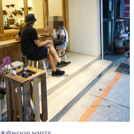
木白WOOD WHITE