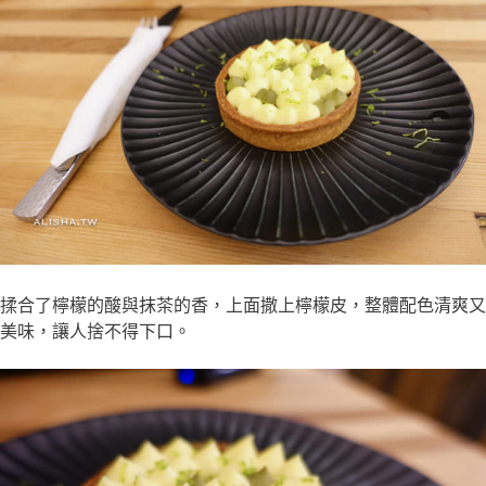
揉合了檸檬的酸與抹茶的香，上面撒上檸檬皮，整體配色清爽又
美味，讓人捨不得下口。