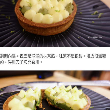
剖開向陽，裡面是滿滿的抹茶餡，味道不是很甜，塔皮很蠻硬
的，得用刀子切開食用。