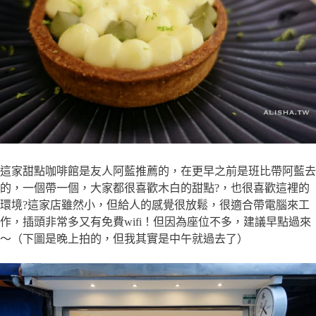
這家甜點咖啡館是友人阿藍推薦的，在更早之前是班比帶阿藍去
的，一個帶一個，大家都很喜歡木白的甜點?，也很喜歡這裡的
環境?這家店雖然小，但給人的感覺很放鬆，很適合帶電腦來工
作，插頭非常多又有免費wifi！但因為座位不多，建議早點過來
～（下圖是晚上拍的，但我其實是中午就過去了）