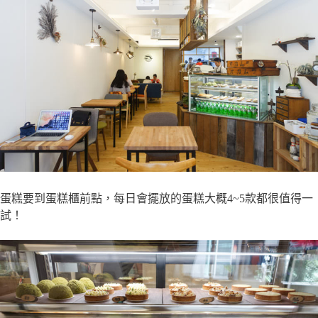
蛋糕要到蛋糕櫃前點，每日會擺放的蛋糕大概4~5款都很值得一
試！