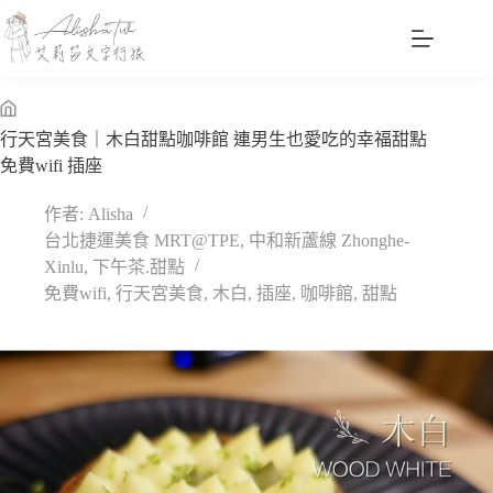
跳
至
主
要
內
無
行天宮美食｜木白甜點咖啡館 連男生也愛吃的幸福甜點
容
標
免費wifi 插座
題
作者:
Alisha
台北捷運美食 MRT@TPE
,
中和新蘆線 Zhonghe-
Xinlu
,
下午茶.甜點
免費wifi
,
行天宮美食
,
木白
,
插座
,
咖啡館
,
甜點