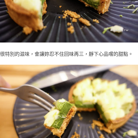
很特別的滋味，會讓妳忍不住回味再三，靜下心品嚐的甜點。