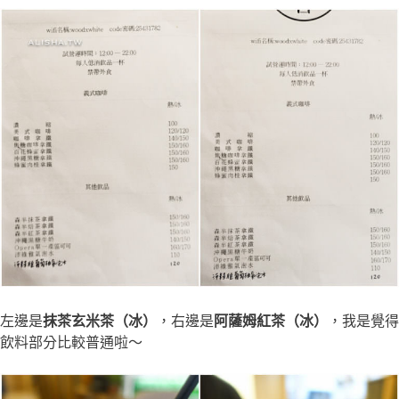
左邊是
抹茶玄米茶（冰）
，右邊是
阿薩姆紅茶（冰）
，我是覺得
飲料部分比較普通啦～