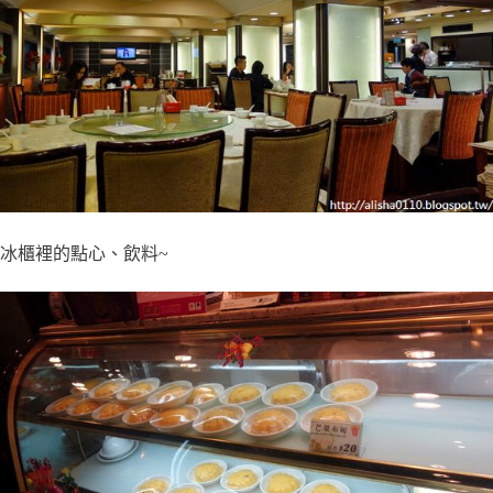
冰櫃裡的點心、飲料~