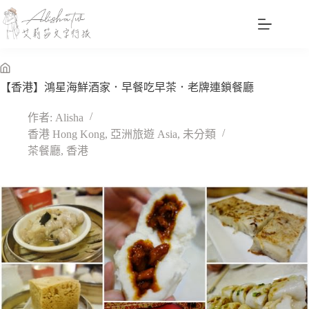
跳
至
主
要
內
無
【香港】鴻星海鮮酒家．早餐吃早茶．老牌連鎖餐廳
容
標
題
作者:
Alisha
香港 Hong Kong
,
亞洲旅遊 Asia
,
未分類
茶餐廳
,
香港