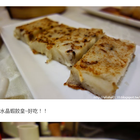
水晶蝦餃皇~好吃！！