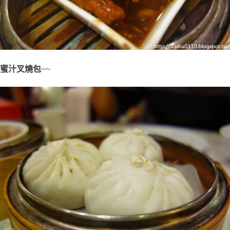
蜜汁叉燒包
~~