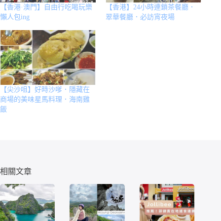
【香港·澳門】自由行吃喝玩樂
【香港】24小時連鎖茶餐廳．
懶人包ing
翠華餐廳．必訪宵夜場
【尖沙咀】好時沙嗲．隱藏在
商場的美味星馬料理．海南雞
飯
相關文章