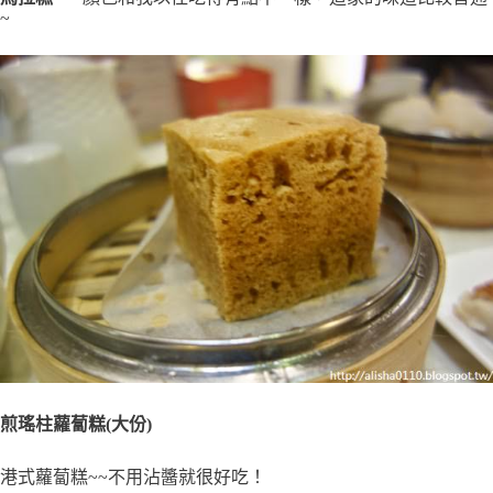
~
煎瑤柱蘿蔔糕(大份)
港式蘿蔔糕~~不用沾醬就很好吃！