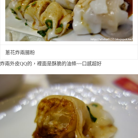
蔥花炸兩腸粉
炸兩外皮QQ的，裡面是酥脆的油條~~口感超好